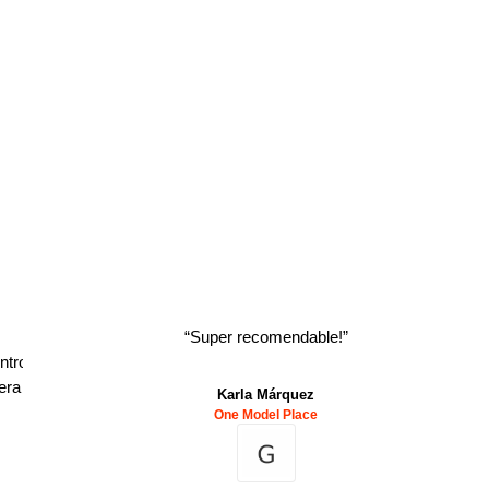
“
Super recomendable!
”
ntro
era
Karla Márquez
One Model Place