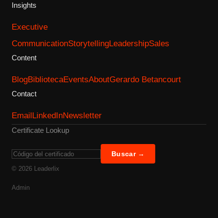
Insights
Executive
Communication
Storytelling
Leadership
Sales
Content
Blog
Biblioteca
Events
About
Gerardo Betancourt
Contact
Email
LinkedIn
Newsletter
Certificate Lookup
Buscar →
©
2026
Leaderlix
Admin