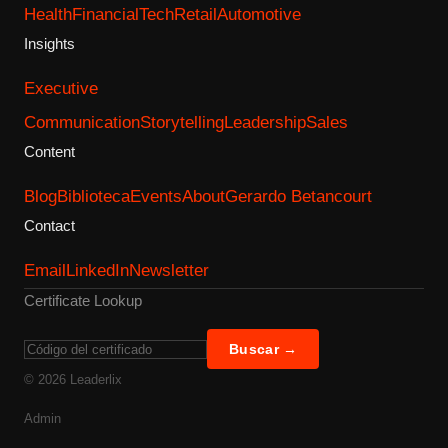
Health
Financial
Tech
Retail
Automotive
Insights
Executive
Communication
Storytelling
Leadership
Sales
Content
Blog
Biblioteca
Events
About
Gerardo Betancourt
Contact
Email
LinkedIn
Newsletter
Certificate Lookup
Buscar →
©
2026
Leaderlix
Admin