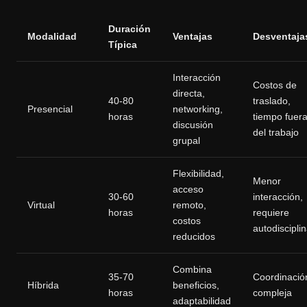
Duración
Modalidad
Ventajas
Desventaja
Típica
Interacción
Costos de
directa,
40-80
traslado,
Presencial
networking,
horas
tiempo fuer
discusión
del trabajo
grupal
Flexibilidad,
Menor
acceso
30-60
interacción,
Virtual
remoto,
horas
requiere
costos
autodiscipli
reducidos
Combina
35-70
Coordinació
Híbrida
beneficios,
horas
compleja
adaptabilidad