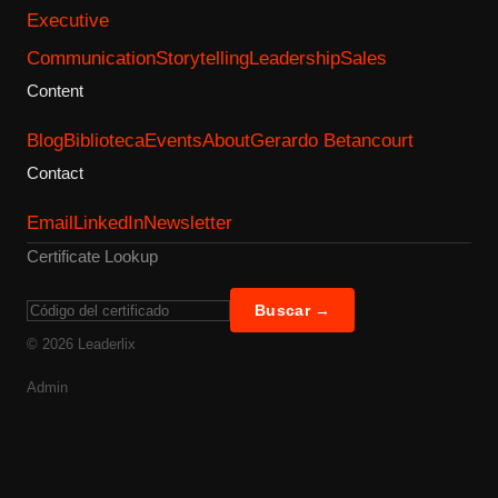
Executive
Communication
Storytelling
Leadership
Sales
Content
Blog
Biblioteca
Events
About
Gerardo Betancourt
Contact
Email
LinkedIn
Newsletter
Certificate Lookup
Buscar →
©
2026
Leaderlix
Admin